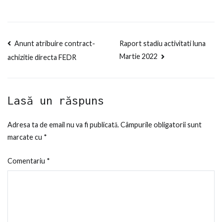
Februarie
2022
Navigare
Anunt atribuire contract-
Raport stadiu activitati luna
Martie 2022
achizitie directa FEDR
în
articole
Lasă un răspuns
Adresa ta de email nu va fi publicată.
Câmpurile obligatorii sunt
marcate cu
*
Comentariu
*