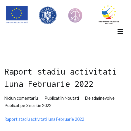
Sari
la
conținut
EVOLUEAZA IN CARIERA
CRESTEREA NIVELULUI DE COMPETENTE IN RANDUL
ANGAJATILOR!
Raport stadiu activitati
luna Februarie 2022
la
Niciun comentariu
Publicat în
Noutati
De
adminevolve
Raport
Publicat pe
3 martie 2022
stadiu
Raport stadiu activitati luna Februarie 2022
activitati
luna