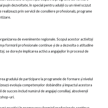
 puțin dezvoltate, în special pentru adulții cu un nivel scăzut
se realizează prin servicii de consiliere profesională, programe
ntizare.
 organizarea de evenimente regionale. Scopul acestor activități
anța formării profesionale continue și de a dezvolta o atitudine
ăți, se dorește implicarea activă a angajaților în procesul de
rea gradului de participare la programele de formare și nivelul
orizează evoluția competențelor dobândite și impactul acestora
 de succes includ numărul de angajați consiliați, absolvenții
rkshop-uri.
bună practică în promovarea formării profesionale continue.