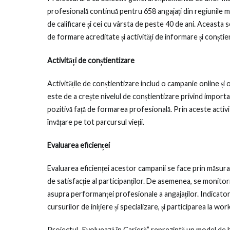
continuă
profesională continuă pentru 658 angajați din regiunile mai
de calificare și cei cu vârsta de peste 40 de ani. Aceasta 
de formare acreditate și activități de informare și conștie
Activități de conștientizare
Activitățile de conștientizare includ o campanie online și
este de a crește nivelul de conștientizare privind import
pozitivă față de formarea profesională. Prin aceste activit
învățare pe tot parcursul vieții.
Evaluarea eficienței
Evaluarea eficienței acestor campanii se face prin măsura
de satisfacție al participanților. De asemenea, se monit
asupra performanței profesionale a angajaților. Indicatorii
cursurilor de inițiere și specializare, și participarea la wo
Proiectul „Evoluează în Carieră” reprezintă un model de 