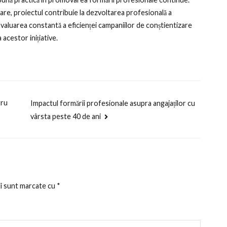
tizare, proiectul contribuie la dezvoltarea profesională a
. Evaluarea constantă a eficienței campaniilor de conștientizare
acestor inițiative.
tru
Impactul formării profesionale asupra angajaților cu
vârsta peste 40 de ani
ii sunt marcate cu
*