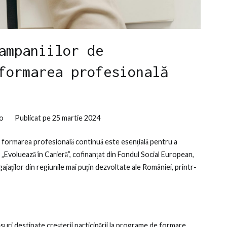
ampaniilor de
formarea profesională
o
Publicat pe
25 martie 2024
u formarea profesională continuă este esențială pentru a
„Evoluează în Carieră”, cofinanțat din Fondul Social European,
ajaților din regiunile mai puțin dezvoltate ale României, printr-
uri destinate creșterii participării la programe de formare