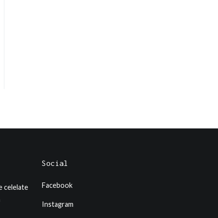
Social
Facebook
e celelate
a
Instagram