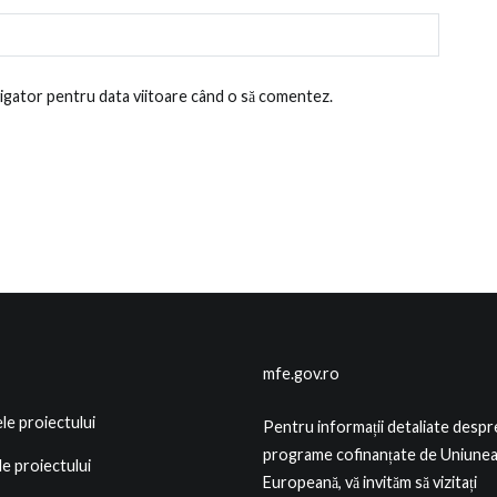
avigator pentru data viitoare când o să comentez.
mfe.gov.ro
le proiectului
Pentru informații detaliate despr
programe cofinanțate de Uniune
le proiectului
Europeană, vă invităm să vizitați